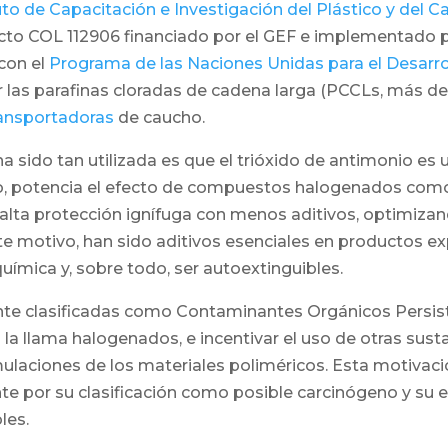
uto de Capacitación e Investigación del Plástico y del C
ecto COL 112906 financiado por el GEF e implementado 
con el
Programa de las Naciones Unidas para el Desarr
ir las parafinas cloradas de cadena larga (PCCLs, más de
ansportadoras
de caucho.
 sido tan utilizada es que el trióxido de antimonio es u
lo, potencia el efecto de compuestos halogenados como l
a alta protección ignífuga con menos aditivos, optimiza
ste motivo, han sido aditivos esenciales en productos 
química y, sobre todo, ser autoextinguibles.
e clasificadas como Contaminantes Orgánicos Persist
 a la llama halogenados, e incentivar el uso de otras s
mulaciones de los materiales poliméricos. Esta motivac
nte por su clasificación como posible carcinógeno y su
les.