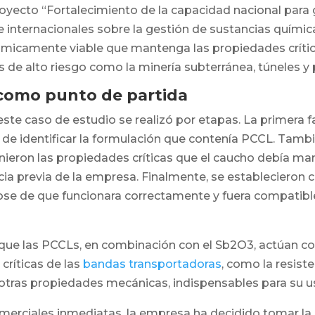
oyecto “Fortalecimiento de la capacidad nacional para g
 e internacionales sobre la gestión de sustancias quími
ómicamente viable que mantenga las propiedades críti
 de alto riesgo como la minería subterránea, túneles y 
 como punto de partida
este caso de estudio se realizó por etapas. La primera 
o de identificar la formulación que contenía PCCL. Tamb
inieron las propiedades críticas que el caucho debía man
cia previa de la empresa. Finalmente, se establecieron cr
dose de que funcionara correctamente y fuera compatib
ó que las PCCLs, en combinación con el Sb2O3, actúan co
 críticas de las
bandas transportadoras
, como la resiste
 otras propiedades mecánicas, indispensables para su us
merciales inmediatas, la empresa ha decidido tomar la i