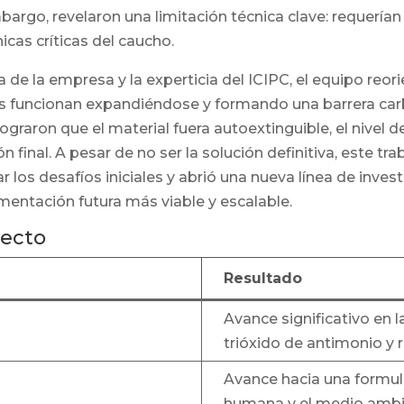
argo, revelaron una limitación técnica clave: requería
as críticas del caucho.
ia de la empresa y la experticia del ICIPC, el equipo reo
 funcionan expandiéndose y formando una barrera carb
graron que el material fuera autoextinguible, el nivel 
ón final. A pesar de no ser la solución definitiva, este 
 los desafíos iniciales y abrió una nueva línea de inves
mentación futura más viable y escalable.
yecto
Resultado
Avance significativo en l
trióxido de antimonio y r
Avance hacia una formul
humana y el medio ambi