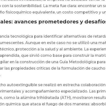
con la sostenibilidad. La meta fue clara: encontrar un 
 fisicoquímico equivalente, un costo competitivo y un
ales: avances prometedores y desafío
ilancia tecnológica para identificar alternativas de reta
escentes. Aunque en este caso no se utilizó una matriz
cnico, protección a la salud y al ambiente. La experienc
 aprendida, que sirvió como base para construir la matri
ilar en la construcción de una Guía Metodológica para 
r las propiedades críticas de la formulación de cauch
.
cho autoextinguible se realizó en estrecha colaboración 
imentales y acompañamiento especializado. Las primer
, como la alúmina trihidratada (ATH), mostraron result
ón química que ataca el fuego de dos maneras: absorbie