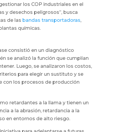
estionar los COP industriales en el
cas y desechos peligrosos”, busca
cas de las
bandas transportadoras
,
plantas químicas.
fase consistió en un diagnóstico
ién se analizó la función que cumplían
tener. Luego, se analizaron los costos,
iterios para elegir un sustituto y se
le con los procesos de producción
mo retardantes a la llama y tienen un
ncia a la abrasión, retardancia a la
o en entornos de alto riesgo.
niciativa para adelantarse a futuras