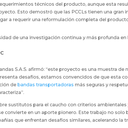
s requerimientos técnicos del producto, aunque esta res
oyecto. Esto demostró que las PCCLs tienen una gran in
legar a requerir una reformulación completa del producto
sidad de una investigación continua y más profunda en 
PC
bandas S.A.S. afirmó: “este proyecto es una muestra de
 presenta desafíos, estamos convencidos de que esta co
ación de
bandas transportadoras
más seguras y respetu
racteriza”.
bre sustitutos para el caucho con criterios ambientales 
e convierte en un aporte pionero. Este trabajo no solo 
ñías que enfrentan desafíos similares, acelerando la tra