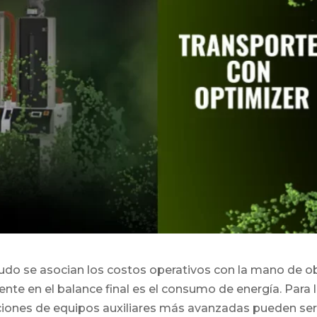
do se asocian los costos operativos con la mano de obr
mente en el balance final es el consumo de energía. Pa
luciones de equipos auxiliares más avanzadas pueden se