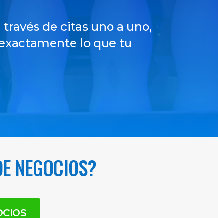
través de citas uno a uno,
 exactamente lo que tu
DE NEGOCIOS?
OCIOS