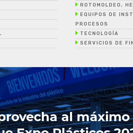
ROTOMOLDEO, HE
EQUIPOS DE INS
PROCESOS
L
TECNOLOGÍA
SERVICIOS DE FI
provecha al máximo 
ue Expo Plásticos 20